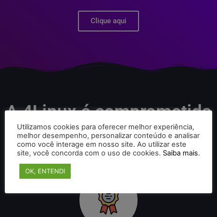
Clique aqui
A 4Linux é comprometida
com o Linux e com a LPI.
Utilizamos cookies para oferecer melhor experiência,
melhor desempenho, personalizar conteúdo e analisar
como você interage em nosso site. Ao utilizar este
site, você concorda com o uso de cookies.
Saiba mais
.
OK, ENTENDI