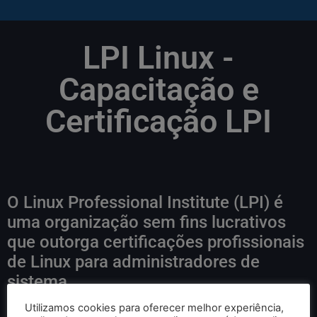
LPI Linux -
Capacitação e
Certificação LPI
O Linux Professional Institute (LPI) é
uma organização sem fins lucrativos
que outorga certificações profissionais
de Linux para administradores de
sistema.
Utilizamos cookies para oferecer melhor experiência,
Quinta-feira, 15 de setembro de 2016