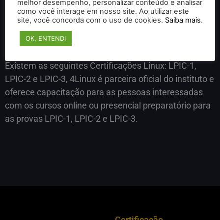
melhor desempenho, personalizar conteúdo e analisar
como você interage em nosso site. Ao utilizar este
site, você concorda com o uso de cookies.
Saiba mais
.
O instituto aplica os exames em quase todos os
países e proporciona uma ampla gama de
OK, ENTENDI
certificações, LPIC, para profissionais.
Existem as seguintes Certificações Linux: LPIC-1,
LPIC-2 e LPIC-3, 4Linux é parceira oficial do instituto e
oferece capacitação para as pessoas interessadas
com os cursos online ou presencial preparatório para
as provas LPIC-1, LPIC-2 e LPIC-3.
Certificação